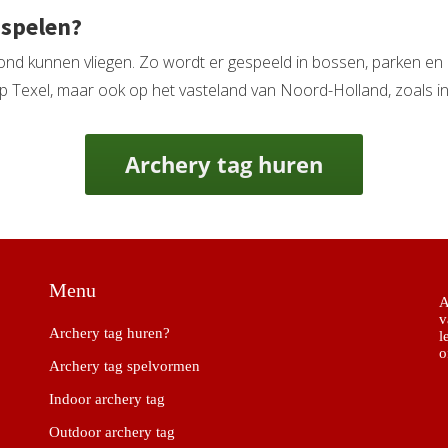
 spelen?
 rond kunnen vliegen. Zo wordt er gespeeld in bossen, parken en
 Op Texel, maar ook op het vasteland van Noord-Holland, zoals 
Archery tag huren
Menu
A
v
Archery tag huren?
l
o
Archery tag spelvormen
Indoor archery tag
Outdoor archery tag