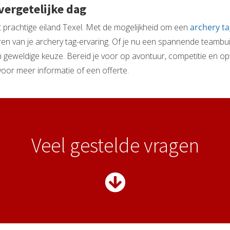
vergetelijke dag
t prachtige eiland Texel. Met de mogelijkheid om een
archery ta
niseren van je archery tag-ervaring. Of je nu een spannende teambui
 geweldige keuze. Bereid je voor op avontuur, competitie en opwi
voor meer informatie of een offerte.
Veel gestelde vragen