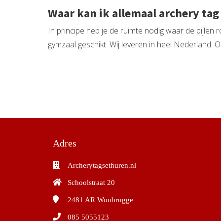
Waar kan ik allemaal archery tag
In principe heb je de ruimte nodig waar de pijlen
gymzaal geschikt. Wij leveren in heel Nederland.
Adres
Archerytagsethuren.nl
Schoolstraat 20
2481 AR
Woubrugge
085 5055123