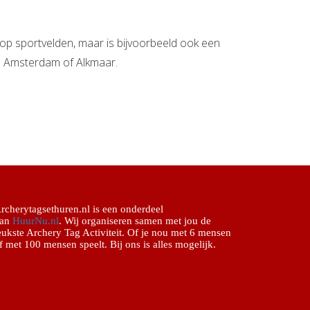
 op sportvelden, maar is bijvoorbeeld ook een
in Amsterdam of Alkmaar.
rcherytagsethuren.nl is een onderdeel
an
HuurNu.nl
. Wij organiseren samen met jou de
eukste Archery Tag Activiteit. Of je nou met 6 mensen
f met 100 mensen speelt. Bij ons is alles mogelijk.