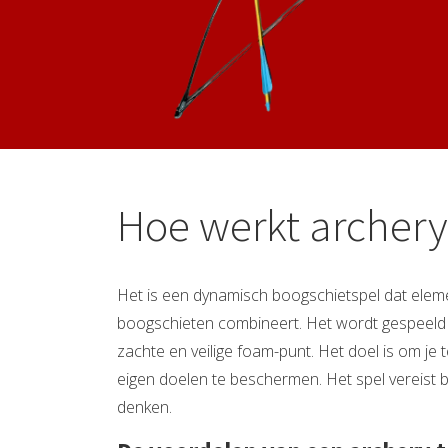
Hoe werkt archery
Het is een dynamisch boogschietspel dat elemen
boogschieten combineert. Het wordt gespeeld 
zachte en veilige foam-punt. Het doel is om je t
eigen doelen te beschermen. Het spel vereist b
denken.