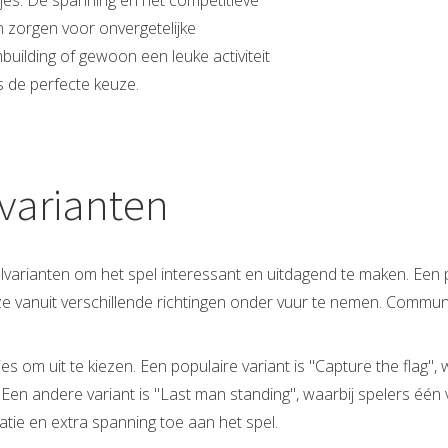
tjes. De spanning en het competitieve
 zorgen voor onvergetelijke
building of gewoon een leuke activiteit
s de perfecte keuze.
lvarianten
elvarianten om het spel interessant en uitdagend te maken. Een
e vanuit verschillende richtingen onder vuur te nemen. Commun
ies om uit te kiezen. Een populaire variant is "Capture the flag"
. Een andere variant is "Last man standing", waarbij spelers éé
atie en extra spanning toe aan het spel.